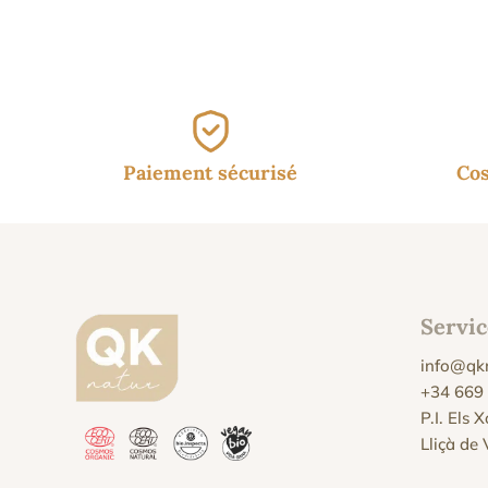
étai
14.7
Paiement sécurisé
Cos
Servic
info@qk
+34 669
P.I. Els 
Lliçà de