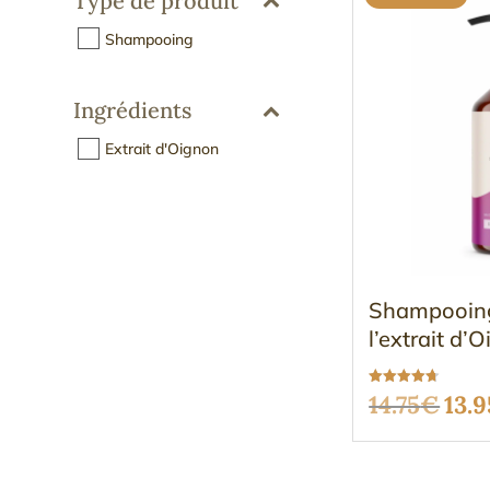
Type de produit
Shampooing
Ingrédients
Extrait d'Oignon
Shampooing
l’extrait d
Note
Le
14.75
€
13.9
4.67
sur 5
pri
init