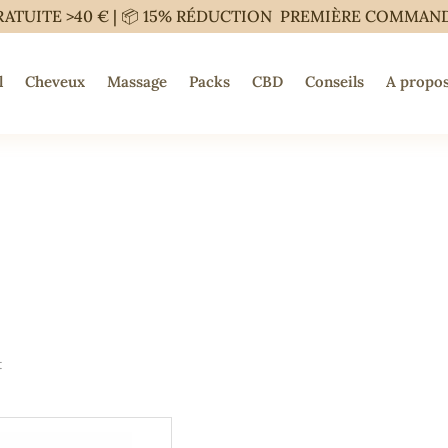
RATUITE >40 € | 📦 15% RÉDUCTION PREMIÈRE COMMAN
l
Cheveux
Massage
Packs
CBD
Conseils
A propos
t