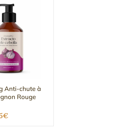
 Anti-chute à
’Oignon Rouge
Le
5
€
x
prix
ial
actuel