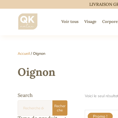
LIVRAISON G
Voir tous
Visage
Corpore
Accueil
/ Oignon
Oignon
Search
Voici le seul résulta
Recherche
Recher
pour :
che
Promo !