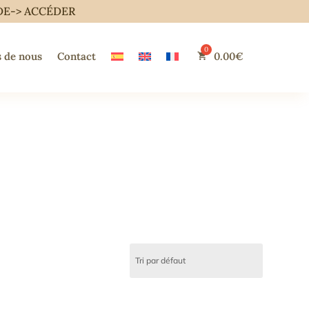
DE->
ACCÉDER
 de nous
Contact
0.00
€