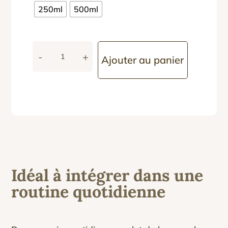
à
250ml
500ml
19.99€
-
+
Ajouter au panier
quantité
de
Gel
Froid
à
l'Aloe
Vera
Idéal à intégrer dans une
routine quotidienne