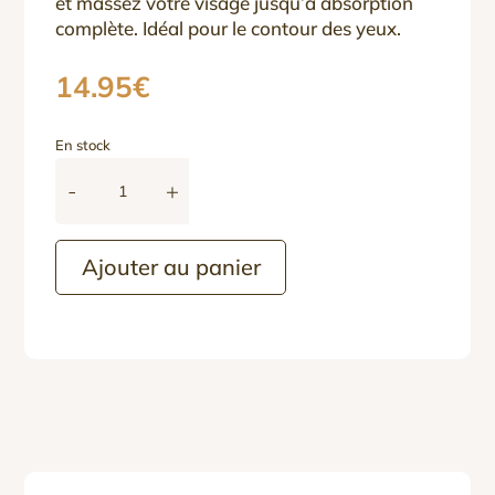
et massez votre visage jusqu’à absorption
complète. Idéal pour le contour des yeux.
14.95
€
En stock
-
+
quantité
de
Huile
Ajouter au panier
d'ALOE
VERA
pure
et
naturelle