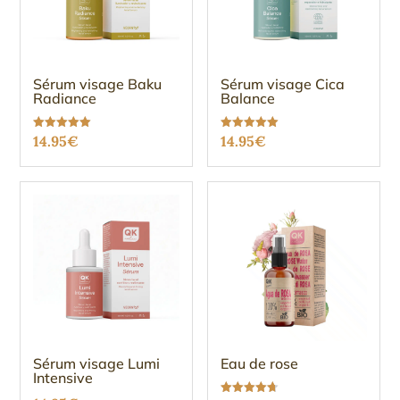
Sérum visage Baku
Sérum visage Cica
Radiance
Balance
Note
Note
14.95
€
14.95
€
5.00
5.00
sur 5
sur 5
Sérum visage Lumi
Eau de rose
Intensive