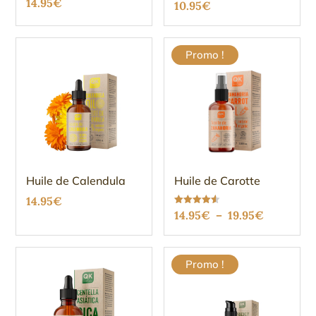
14.95
€
Note
10.95
€
4.67
sur 5
Promo !
Huile de Calendula
Huile de Carotte
14.95
€
Plage
Note
14.95
€
–
19.95
€
4.56
sur 5
de
prix :
Promo !
14.95€
à
19.95€