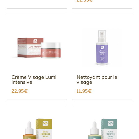
5.00
sur 5
Crème Visage Lumi
Nettoyant pour le
Intensive
visage
22.95
€
11.95
€