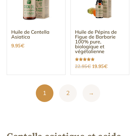
Huile de Centella
Huile de Pépins de
Asiatica
Figue de Barbarie
100% pure,
9.95
€
biologique et
végétalienne
Le
Le
Note
22.95
€
19.95
€
5.00
sur 5
prix
prix
initial
actuel
était :
est :
1
2
→
22.95€.
19.95€.