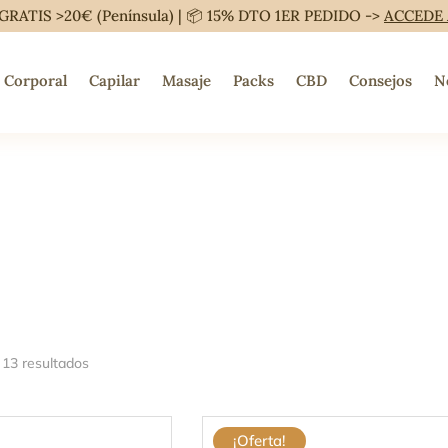
GRATIS >20€ (Península) | 📦 15% DTO 1ER PEDIDO ->
ACCEDE
Corporal
Capilar
Masaje
Packs
CBD
Consejos
N
13 resultados
¡Oferta!