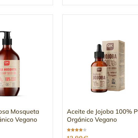
Rosa Mosqueta
Aceite de Jojoba 100% 
ánico Vegano
Orgánico Vegano
Valorado