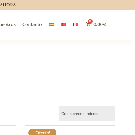
 AHORA
osotros
Contacto
0.00
€
¡Oferta!