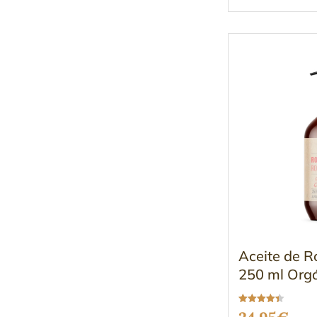
de 5
Aceite de 
250 ml Org
Valorado