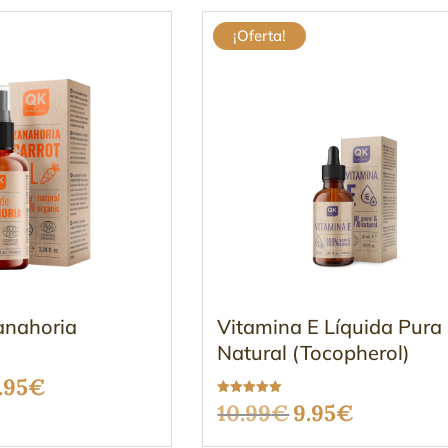
era:
es:
¡Oferta!
10.99€.
9.95€.
anahoria
Vitamina E Líquida Pura
Natural (Tocopherol)
Rango
.95
€
Valorado
El
El
10.99
€
9.95
€
de
con
5.00
de 5