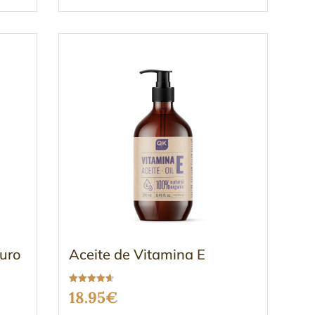
Puro
Aceite de Vitamina E
Valorado
18.95
€
con
4.63