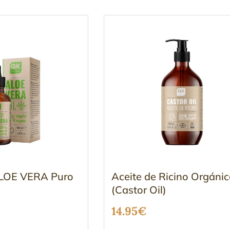
precio
precio
precios:
original
actual
desde
era:
es:
14.95€
10.99€.
9.95€.
hasta
19.95€
ALOE VERA Puro
Aceite de Ricino Orgáni
(Castor Oil)
14.95
€