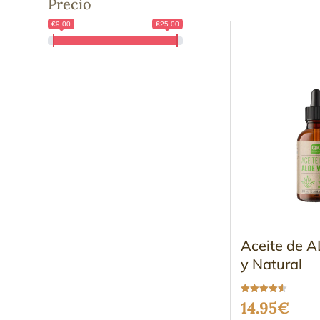
Precio
€9.00
€25.00
Aceite de 
y Natural
Valorado
14.95
€
con
4.54