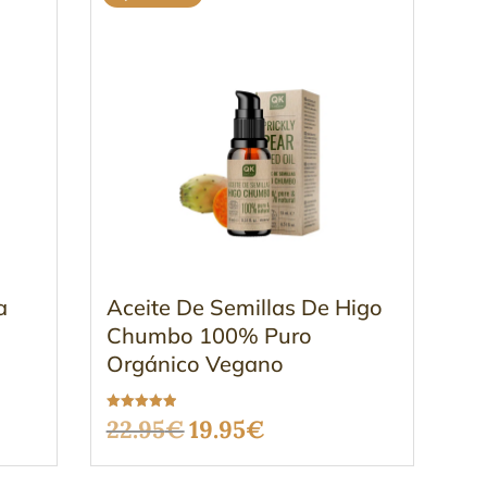
a
Aceite De Semillas De Higo
Chumbo 100% Puro
Orgánico Vegano
Valorado
El
El
22.95
€
19.95
€
con
5.00
de 5
precio
precio