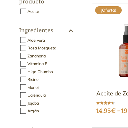
producto
¡Oferta!
Aceite
Ingredientes
Aloe vera
Rosa Mosqueta
Zanahoria
Vitamina E
Higo Chumbo
Ricino
Monoi
Aceite de Z
Caléndula
Jojoba
Valorado
14.95
€
-
19
Argán
con
4.56
de 5