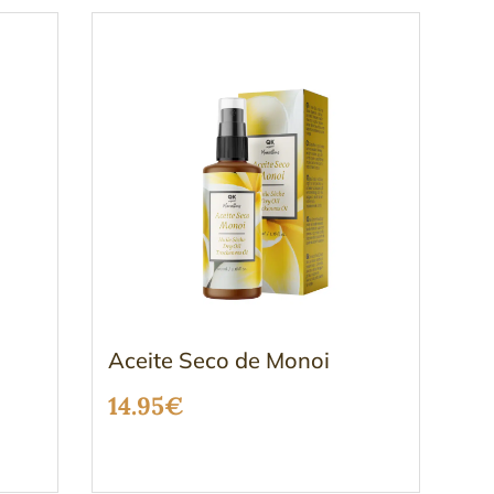
original
actual
era:
es:
22.95€.
19.95€.
Aceite Seco de Monoi
14.95
€