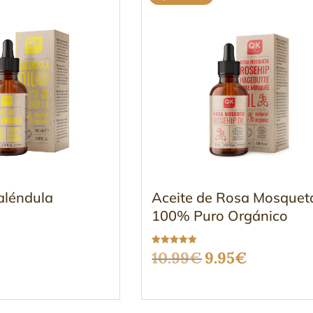
aléndula
Aceite de Rosa Mosquet
100% Puro Orgánico
Valorado
El
El
10.99
€
9.95
€
con
5.00
de 5
precio
precio
original
actual