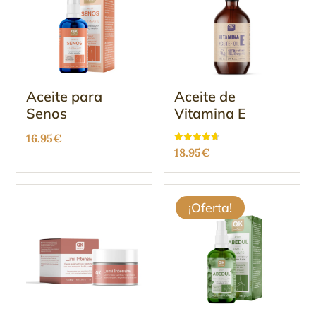
Aceite para
Aceite de
Senos
Vitamina E
16.95
€
Valorado
18.95
€
con
4.63
de 5
¡Oferta!