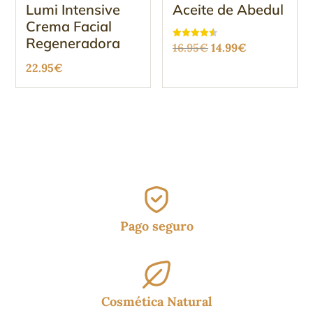
Lumi Intensive
Aceite de Abedul
Crema Facial
Regeneradora
El
El
Valorado
16.95
€
14.99
€
con
4.58
precio
precio
22.95
€
de 5
original
actual
era:
es:
16.95€.
14.99€.
Pago seguro
Cosmética Natural