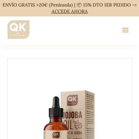
ENVÍO GRATIS >20€ (Península) | 📦 15% DTO 1ER PEDIDO ->
ACCEDE AHORA