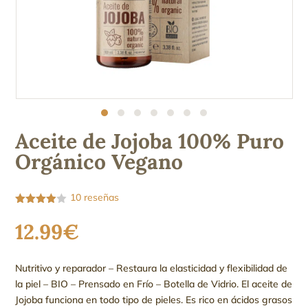
Aceite de Jojoba 100% Puro
Orgánico Vegano
10
reseñas
Valorado
con
3.90
12.99
€
de 5 en
base a
valoracio
nes de
Nutritivo y reparador – Restaura la elasticidad y flexibilidad de
clientes
la piel – BIO – Prensado en Frío – Botella de Vidrio. El aceite de
Jojoba funciona en todo tipo de pieles. Es rico en ácidos grasos