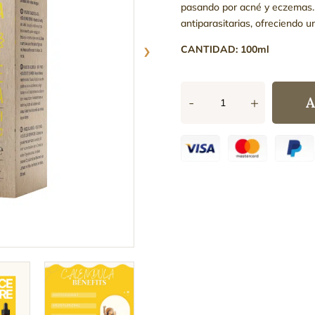
pasando por acné y eczemas. 
antiparasitarias, ofreciendo u
›
CANTIDAD: 100ml
A
-
+
Aceite
de
Caléndula
cantidad