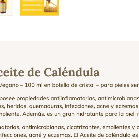
eite de Caléndula
ano – 100 ml en botella de cristal – para pieles sens
 posee propiedades antiinflamatorias, antimicrobianas,
nes, heridas, quemaduras, infecciones, acné y eczema
moliente. Además, es un gran hidratante para la piel,
torias, antimicrobianas, cicatrizantes, emolientes y 
infecciones, acné y eczemas. El Aceite de caléndula e