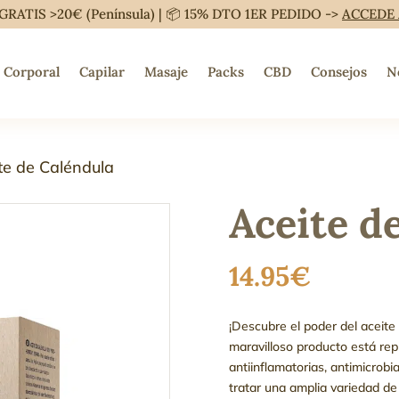
GRATIS >20€ (Península) | 📦 15% DTO 1ER PEDIDO ->
ACCEDE
Corporal
Capilar
Masaje
Packs
CBD
Consejos
N
te de Caléndula
Aceite d
14.95
€
¡Descubre el poder del aceite
maravilloso producto está re
antiinflamatorias, antimicrobi
tratar una amplia variedad de