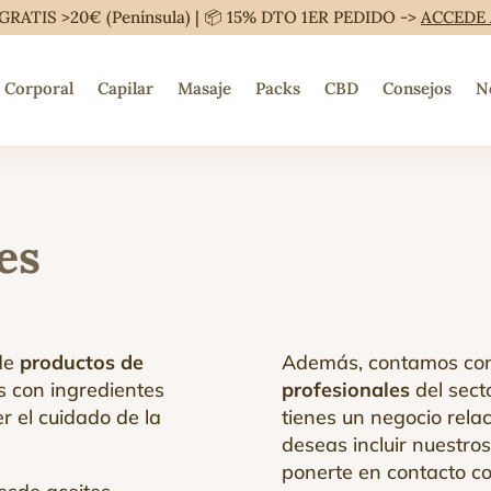
GRATIS >20€ (Península) | 📦 15% DTO 1ER PEDIDO ->
ACCEDE
Corporal
Capilar
Masaje
Packs
CBD
Consejos
N
es
 de
productos de
Además, contamos co
s con ingredientes
profesionales
del secto
 el cuidado de la
tienes un negocio relac
deseas incluir nuestros
ponerte en contacto co