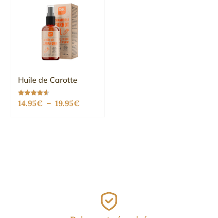
Huile de Carotte
Plage
Note
14.95
€
–
19.95
€
4.56
sur 5
de
prix :
14.95€
à
19.95€