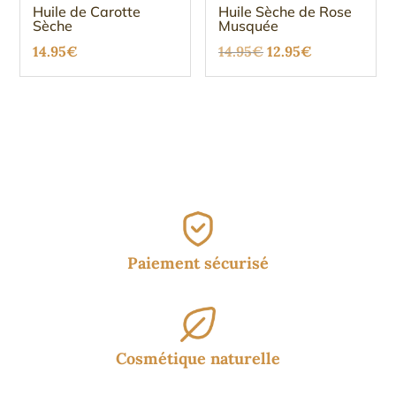
Huile de Carotte
Huile Sèche de Rose
Sèche
Musquée
Le
Le
14.95
€
14.95
€
12.95
€
prix
prix
initial
actuel
était :
est :
14.95€.
12.95€.
Paiement sécurisé
Cosmétique naturelle