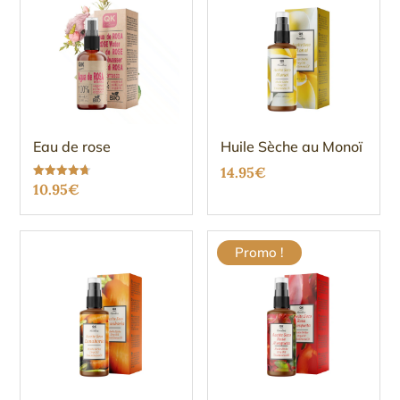
Eau de rose
Huile Sèche au Monoï
14.95
€
Note
10.95
€
4.67
sur 5
Promo !