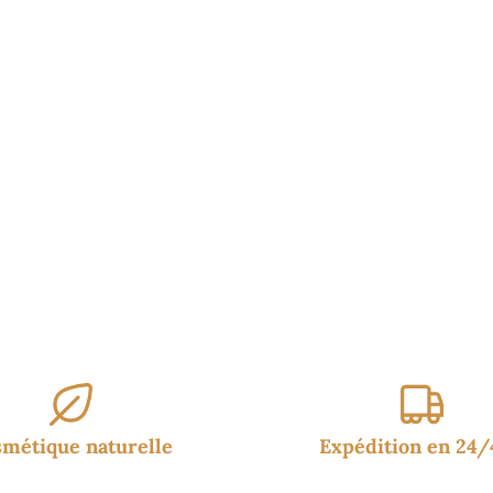
9.90€
95€.
14.95€.
à
24.95
métique naturelle
Expédition en 24