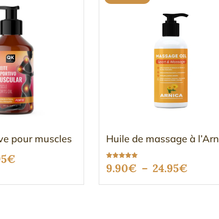
ive pour muscles
Huile de massage à l’Arn
Le
95
€
Note
Plage
9.90
€
–
24.95
€
5.00
x
prix
sur 5
de
ial
actuel
prix :
t :
est :