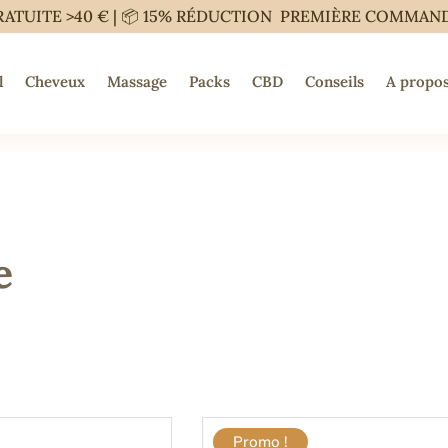
RATUITE >40 € | 📦 15% RÉDUCTION PREMIÈRE COMMAN
l
Cheveux
Massage
Packs
CBD
Conseils
A propos
e
Promo !