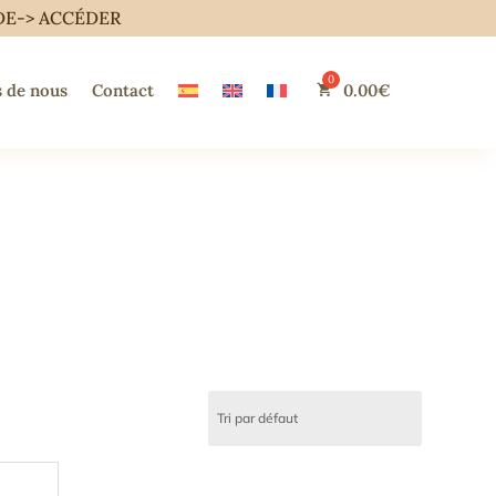
DE->
ACCÉDER
 de nous
Contact
0.00
€