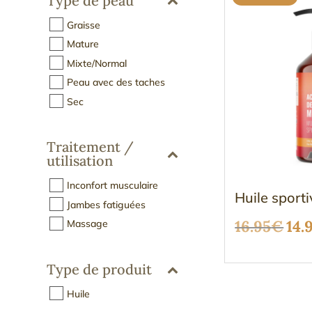
Type de peau
Graisse
Mature
Mixte/Normal
Peau avec des taches
Sec
Traitement /
utilisation
Inconfort musculaire
Huile sport
Jambes fatiguées
Le
16.95
€
14.
Massage
pri
Type de produit
init
Huile
étai