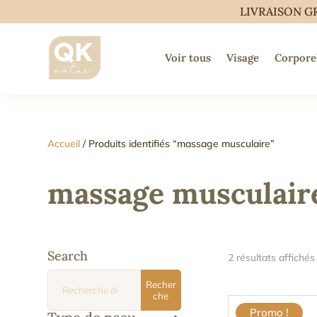
LIVRAISON G
Voir tous
Visage
Corpore
Accueil
/ Produits identifiés “massage musculaire”
massage musculair
Search
2 résultats affichés
Recherche
Recher
pour :
che
Promo !