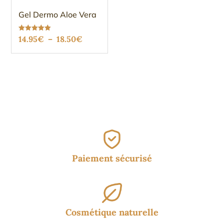
Gel Dermo Aloe Vera
Plage
Note
14.95
€
–
18.50
€
5.00
sur 5
de
prix :
14.95€
à
18.50€
Paiement sécurisé
Cosmétique naturelle