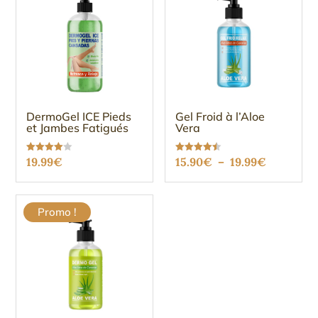
DermoGel ICE Pieds
Gel Froid à l’Aloe
et Jambes Fatigués
Vera
Plage
Note
Note
19.99
€
15.90
€
–
19.99
€
3.96
4.49
sur 5
sur 5
de
prix :
Promo !
15.90€
à
19.99€