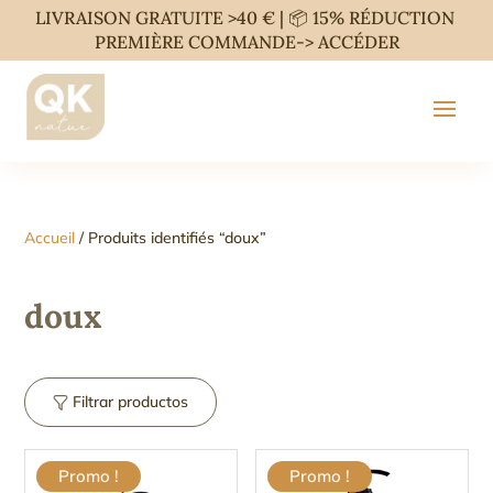
LIVRAISON GRATUITE >40 € | 📦 15% RÉDUCTION
PREMIÈRE COMMANDE->
ACCÉDER
Accueil
/ Produits identifiés “doux”
doux
Filtrar productos
Promo !
Promo !