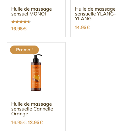
Huile de massage
Huile de massage
sensuel MONOI
sensuelle YLANG-
YLANG
14.95
€
Note
16.95
€
4.47
sur 5
Promo !
Huile de massage
sensuelle Cannelle
Orange
Le
Le
16.95
€
12.95
€
prix
prix