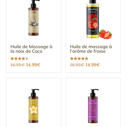
Huile de Massage à
Huile de massage à
la noix de Coco
l’arôme de fraise
Le
Le
Le
Le
Note
Note
16.95
€
14.99
€
16.95
€
14.99
€
4.27
4.75
sur 5
sur 5
prix
prix
prix
prix
initial
actuel
initial
actuel
était :
est :
était :
est :
16.95€.
14.99€.
16.95€.
14.99€.