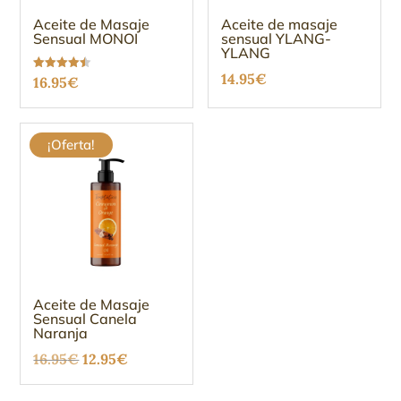
Aceite de Masaje
Aceite de masaje
Sensual MONOI
sensual YLANG-
YLANG
14.95
€
Valorado
16.95
€
con
4.47
de 5
¡Oferta!
Aceite de Masaje
Sensual Canela
Naranja
El
El
16.95
€
12.95
€
precio
precio