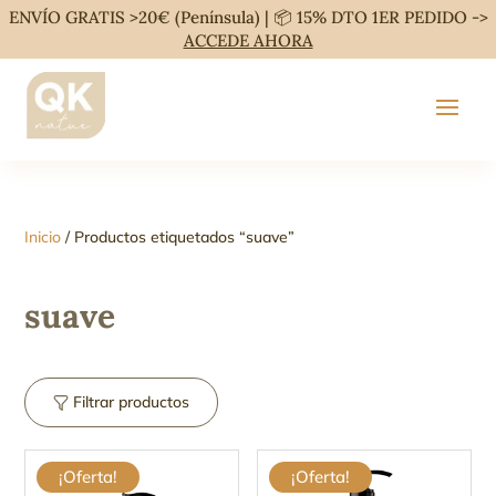
ENVÍO GRATIS >20€ (Península) | 📦 15% DTO 1ER PEDIDO ->
ACCEDE AHORA
Inicio
/ Productos etiquetados “suave”
suave
Filtrar productos
¡Oferta!
¡Oferta!