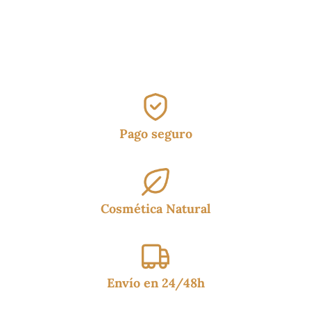
original
actual
era:
es:
16.95€.
12.95€.
Pago seguro
Cosmética Natural
Envío en 24/48h