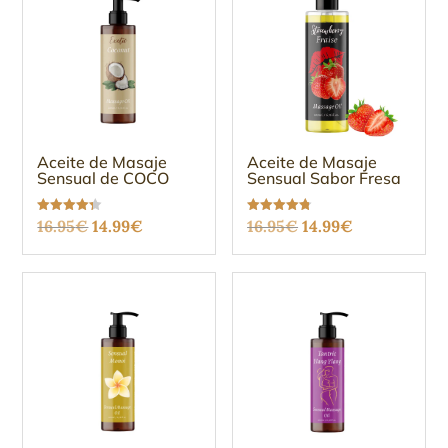
Aceite de Masaje
Aceite de Masaje
Sensual de COCO
Sensual Sabor Fresa
El
El
El
El
Valorado
Valorado
16.95
€
14.99
€
16.95
€
14.99
€
con
con
4.27
4.75
precio
precio
precio
precio
de 5
de 5
original
actual
original
actual
era:
es:
era:
es:
16.95€.
14.99€.
16.95€.
14.99€.