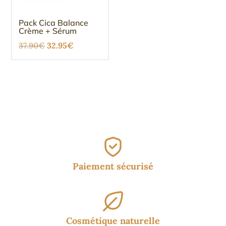
Pack Cica Balance
Crème + Sérum
Le
Le
37.90
€
32.95
€
prix
prix
initial
actuel
était :
est :
37.90€.
32.95€.
Paiement sécurisé
Cosmétique naturelle