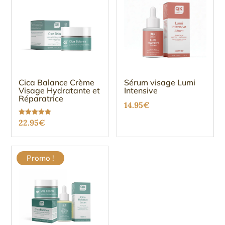
Cica Balance Crème
Sérum visage Lumi
Visage Hydratante et
Intensive
Réparatrice
14.95
€
Note
22.95
€
5.00
sur 5
Promo !