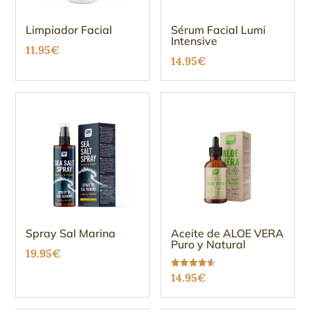
Limpiador Facial
Sérum Facial Lumi
Intensive
11.95
€
14.95
€
Spray Sal Marina
Aceite de ALOE VERA
Puro y Natural
19.95
€
Valorado
14.95
€
con
4.54
de 5