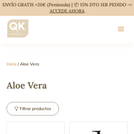
ENVÍO GRATIS >20€ (Península) | 📦 15% DTO 1ER PEDIDO ->
ACCEDE AHORA
Inicio
/ Aloe Vera
Aloe Vera
Filtrar productos