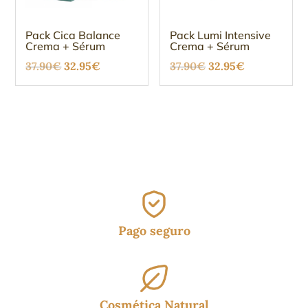
Pack Cica Balance
Pack Lumi Intensive
Crema + Sérum
Crema + Sérum
El
El
El
El
37.90
€
32.95
€
37.90
€
32.95
€
precio
precio
precio
precio
original
actual
original
actual
era:
es:
era:
es:
37.90€.
32.95€.
37.90€.
32.95€.
Pago seguro
Cosmética Natural