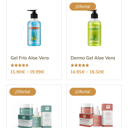
¡Oferta!
Gel Frío Aloe Vera
Dermo Gel Aloe Vera
Rango
Rango
Valorado
Valorado
15.90
€
-
19.99
€
14.95
€
-
18.50
€
con
con
4.49
5.00
de
de
de 5
de 5
precios:
precios:
¡Oferta!
¡Oferta!
desde
desde
15.90€
14.95€
hasta
hasta
19.99€
18.50€