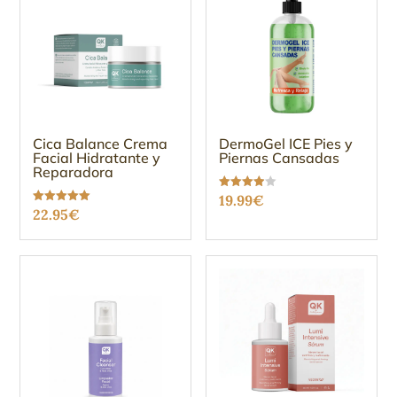
Cica Balance Crema
DermoGel ICE Pies y
Facial Hidratante y
Piernas Cansadas
Reparadora
Valorado
19.99
€
con
Valorado
22.95
€
3.96
con
de 5
5.00
de 5