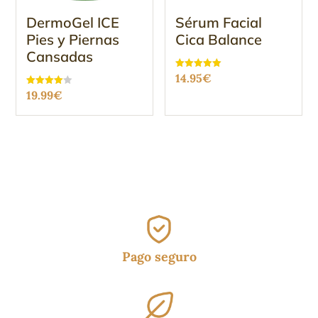
DermoGel ICE
Sérum Facial
Pies y Piernas
Cica Balance
Cansadas
Valorado
14.95
€
con
Valorado
5.00
19.99
€
con
de 5
3.96
de 5
Pago seguro