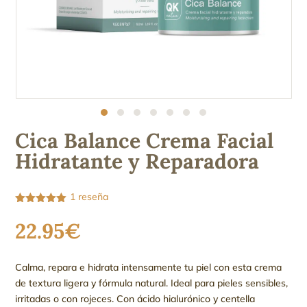
Cica Balance Crema Facial
Hidratante y Reparadora
1
reseña
Valorado
con
5.00
de
22.95
€
5 en base
a
valoración
de un
cliente
Calma, repara e hidrata intensamente tu piel con esta crema
de textura ligera y fórmula natural. Ideal para pieles sensibles,
irritadas o con rojeces. Con ácido hialurónico y centella