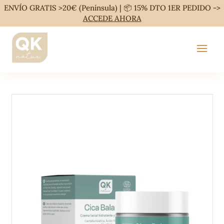
ENVÍO GRATIS >20€ (Península) | 📦 15% DTO 1ER PEDIDO ->
ACCEDE AHORA