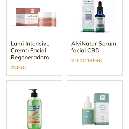
Lumi Intensive
AlviNatur Serum
Crema Facial
facial CBD
Regeneradora
El
El
19.90
€
16.95
€
22.95
€
precio
precio
original
actual
era:
es:
19.90€.
16.95€.