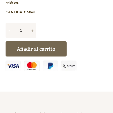
asiática.
CANTIDAD: 50ml
-
+
Cica
Balance
Crema
Añadir al carrito
Facial
Hidratante
y
Reparadora
cantidad