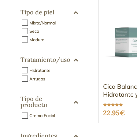
Tipo de piel
Mixta/Normal
Seca
Madura
Tratamiento/uso
Hidratante
Arrugas
Cica Balanc
Hidratante
Tipo de
producto
Valorado
22.95
€
con
Crema Facial
5.00
de 5
Ingredientes