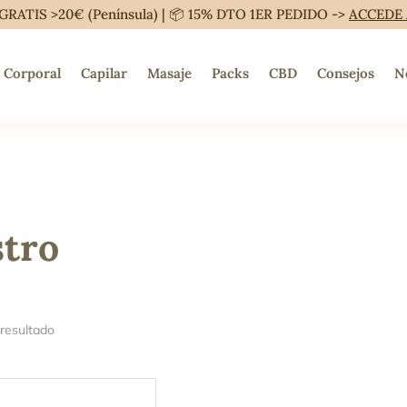
GRATIS >20€ (Península) | 📦 15% DTO 1ER PEDIDO ->
ACCEDE
Corporal
Capilar
Masaje
Packs
CBD
Consejos
N
stro
 resultado