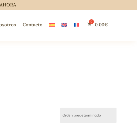
 AHORA
osotros
Contacto
0.00
€