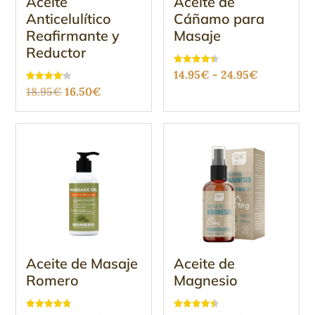
Aceite
Aceite de
Anticelulítico
Cáñamo para
Reafirmante y
Masaje
Reductor
Rango
Valorado
14.95
€
-
24.95
€
con
El
El
Valorado
4.36
18.95
€
16.50
€
de
con
de 5
4.12
precio
precio
precios:
de 5
original
actual
desde
era:
es:
14.95€
18.95€.
16.50€.
hasta
24.95€
Aceite de Masaje
Aceite de
Romero
Magnesio