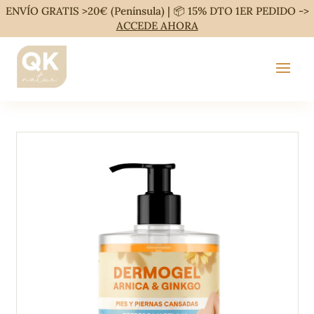
ENVÍO GRATIS >20€ (Península) | 📦 15% DTO 1ER PEDIDO ->
ACCEDE AHORA