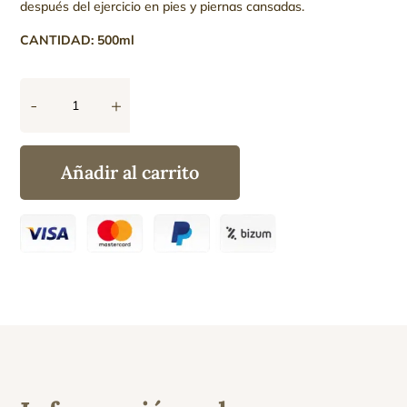
después del ejercicio en pies y piernas cansadas.
CANTIDAD: 500ml
-
+
DermoGel
ICE
Árnica
Añadir al carrito
&
Ginkgo
cantidad