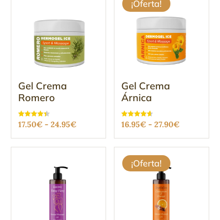
¡Oferta!
Gel Crema
Gel Crema
Romero
Árnica
Rango
Rango
Valorado
Valorado
17.50
€
-
24.95
€
16.95
€
-
27.90
€
con
con
4.37
4.61
de
de
de 5
de 5
precios:
precios:
desde
desde
¡Oferta!
17.50€
16.95€
hasta
hasta
24.95€
27.90€