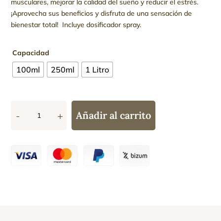
musculares, mejorar la calidad del sueño y reducir el estrés.
¡Aprovecha sus beneficios y disfruta de una sensación de
bienestar total! Incluye dosificador spray.
Capacidad
100ml
250ml
1 Litro
Añadir al carrito
-
+
Aceite
de
Magnesio
cantidad