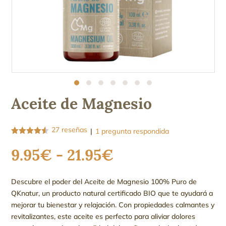
Aceite de Magnesio
27
reseñas
|
1
pregunta respondida
Valorado
con
4.48
Rango
9.95
€
-
21.95
€
de 5 en
de
base a
valoracione
precios:
s de
Descubre el poder del Aceite de Magnesio 100% Puro de
clientes
desde
QKnatur, un producto natural certificado BIO que te ayudará a
9.95€
mejorar tu bienestar y relajación. Con propiedades calmantes y
hasta
revitalizantes, este aceite es perfecto para aliviar dolores
21.95€