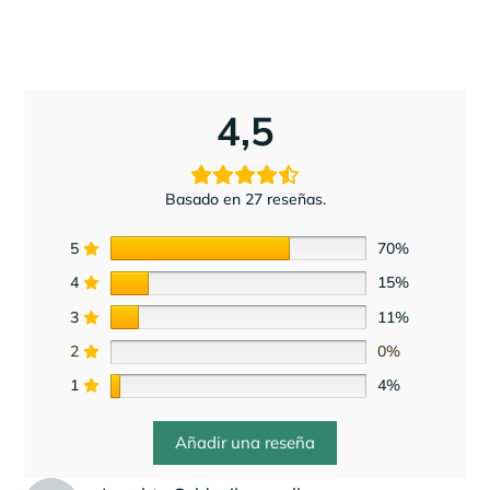
4,5
Basado en 27 reseñas.
5
70%
4
15%
3
11%
2
0%
1
4%
Añadir una reseña