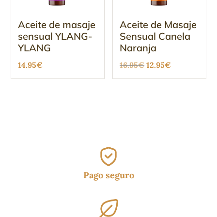
Aceite de masaje
Aceite de Masaje
sensual YLANG-
Sensual Canela
YLANG
Naranja
El
El
14.95
€
16.95
€
12.95
€
precio
precio
original
actual
era:
es:
16.95€.
12.95€.
Pago seguro