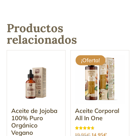
Productos
relacionados
¡Oferta!
Aceite de Jojoba
Aceite Corporal
100% Puro
All In One
Orgánico
Vegano
El
El
Valorado
19.95
€
14.95
€