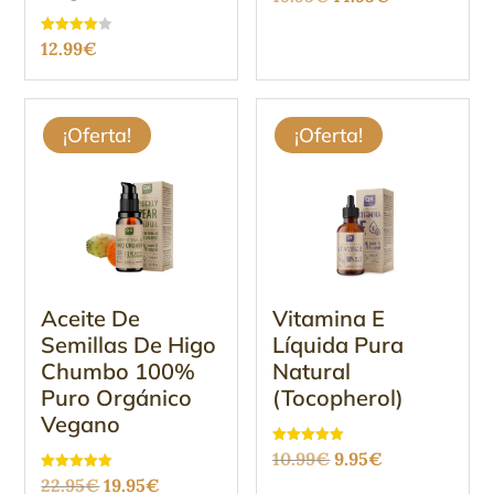
con
4.68
precio
precio
de 5
Valorado
12.99
€
original
actual
con
3.90
era:
es:
de 5
19.95€.
14.95€.
¡Oferta!
¡Oferta!
Aceite De
Vitamina E
Semillas De Higo
Líquida Pura
Chumbo 100%
Natural
Puro Orgánico
(Tocopherol)
Vegano
El
El
Valorado
10.99
€
9.95
€
con
El
El
Valorado
5.00
22.95
€
19.95
€
precio
precio
con
de 5