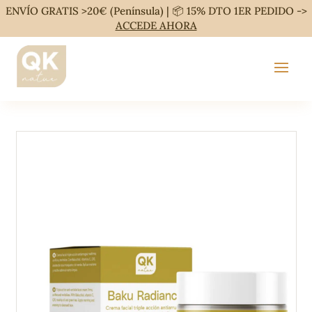
ENVÍO GRATIS >20€ (Península) | 📦 15% DTO 1ER PEDIDO ->
ACCEDE AHORA