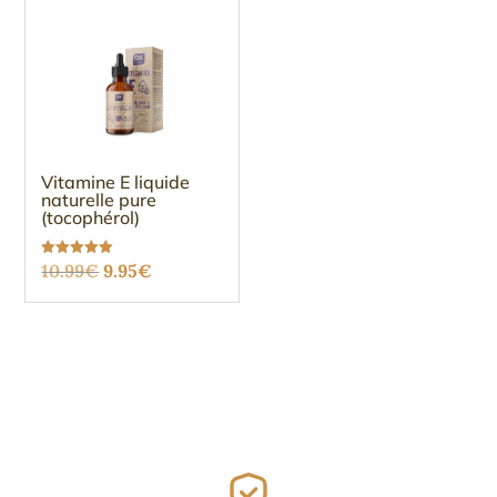
Vitamine E liquide
naturelle pure
(tocophérol)
Le
Le
Note
10.99
€
9.95
€
5.00
sur 5
prix
prix
initial
actuel
était :
est :
10.99€.
9.95€.