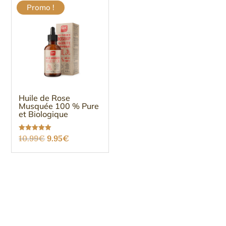
Promo !
Huile de Rose
Musquée 100 % Pure
et Biologique
Le
Le
Note
10.99
€
9.95
€
5.00
sur 5
prix
prix
initial
actuel
était :
est :
10.99€.
9.95€.