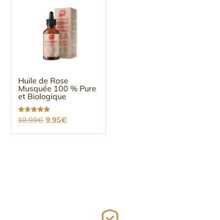
Huile de Rose
Musquée 100 % Pure
et Biologique
Le
Le
Note
10.99
€
9.95
€
5.00
sur 5
prix
prix
initial
actuel
était :
est :
10.99€.
9.95€.