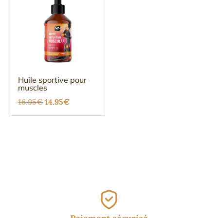
Huile sportive pour
muscles
Le
Le
16.95
€
14.95
€
prix
prix
initial
actuel
était :
est :
16.95€.
14.95€.