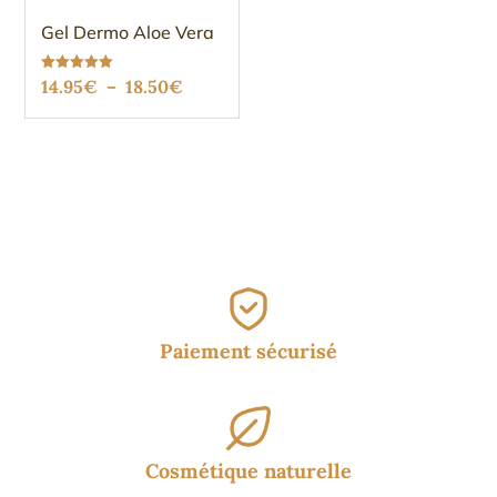
Gel Dermo Aloe Vera
Plage
Note
14.95
€
–
18.50
€
5.00
sur 5
de
prix :
14.95€
à
18.50€
Paiement sécurisé
Cosmétique naturelle