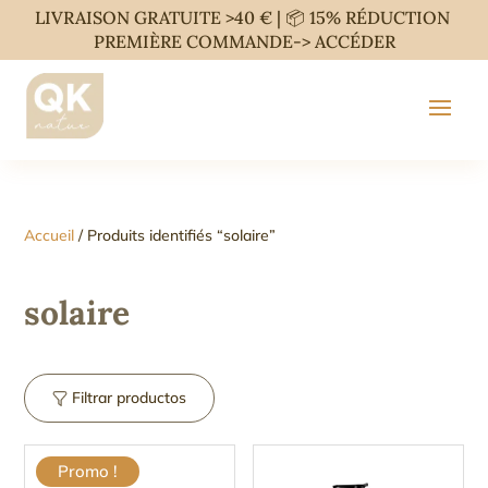
LIVRAISON GRATUITE >40 € | 📦 15% RÉDUCTION
PREMIÈRE COMMANDE->
ACCÉDER
Accueil
/ Produits identifiés “solaire”
solaire
Filtrar productos
Promo !