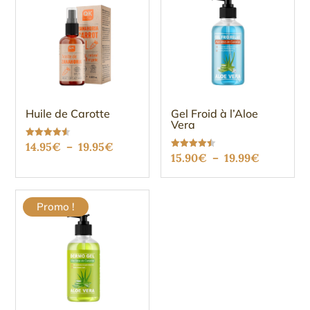
Huile de Carotte
Gel Froid à l’Aloe
Vera
Plage
Note
14.95
€
–
19.95
€
4.56
Plage
Note
15.90
€
–
19.99
€
sur 5
de
4.49
sur 5
de
prix :
prix :
14.95€
Promo !
15.90€
à
à
19.95€
19.99€