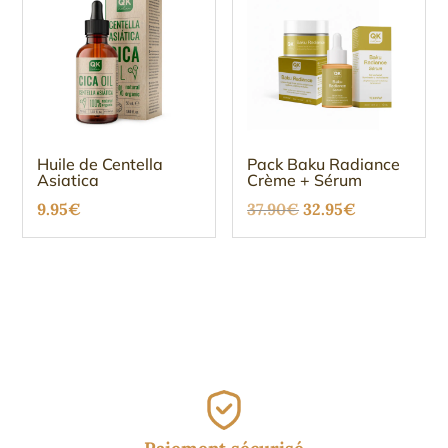
Huile de Centella
Pack Baku Radiance
Asiatica
Crème + Sérum
Le
Le
9.95
€
37.90
€
32.95
€
prix
prix
initial
actuel
était :
est :
37.90€.
32.95€.