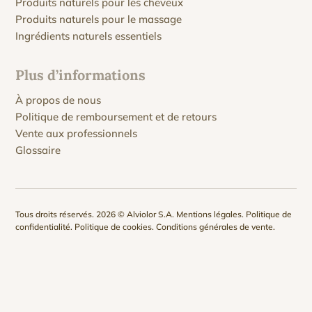
Produits naturels pour les cheveux
Produits naturels pour le massage
Ingrédients naturels essentiels
Plus d’informations
À propos de nous
Politique de remboursement et de retours
Vente aux professionnels
Glossaire
Tous droits réservés. 2026 © Alviolor S.A.
Mentions légales
.
Politique de
confidentialité
.
Politique de cookies
.
Conditions générales de vente
.
Politique de remboursement et de retour
.
Tous les prix sont exprimés en euros (€) et incluent la TVA. Livraisons
sous 24/72h pour la zone péninsulaire, selon disponibilité. Veuillez
consulter notre
politique d’expédition
pour plus d’informations. Frais de
port offerts pour les commandes supérieures à 40€. QKnatur est une
marque d’
Alviolor S.A
.