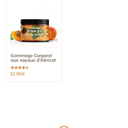
Gommage Corporel
aux noyaux d’Abricot
Note
12.95
€
4.38
sur 5