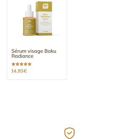
Sérum visage Baku
Radiance
Note
14.95
€
5.00
sur 5