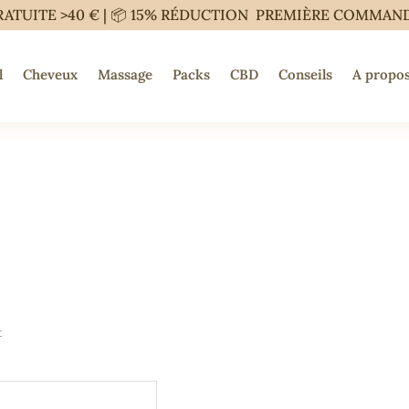
RATUITE >40 € | 📦 15% RÉDUCTION PREMIÈRE COMMAN
l
Cheveux
Massage
Packs
CBD
Conseils
A propos
t