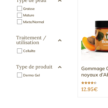
Type de peau
Graisse
Mature
Mixte/Normal
Traitement /
utilisation
Cellulite
Type de produit
Gommage C
noyaux d’Ab
Dermo Gel
Note
12.95
€
4.38
sur 5