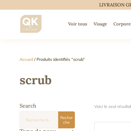
LIVRAISON G
Voir tous
Visage
Corpore
Accueil
/ Produits identifiés “scrub”
scrub
Search
Voici le seul résulta
Recherche
Recher
pour :
che