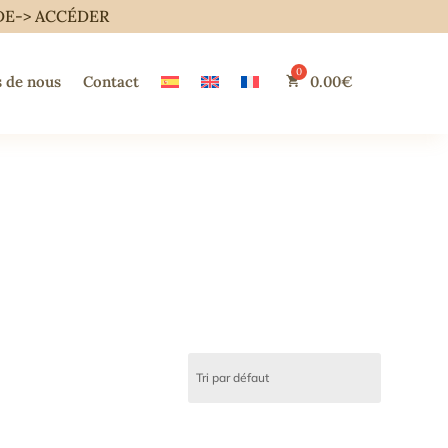
DE->
ACCÉDER
 de nous
Contact
0.00
€