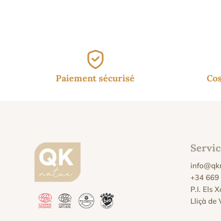
Paiement sécurisé
Cos
Servic
info@qk
+34 669
P.I. Els 
Lliçà de