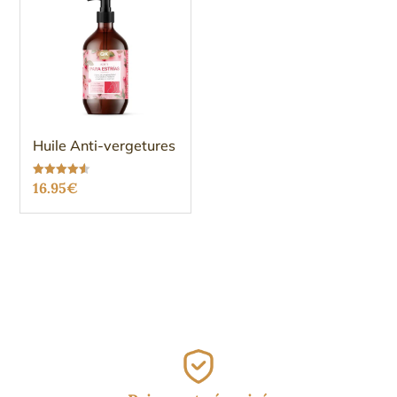
Huile Anti-vergetures
Note
16.95
€
4.50
sur 5