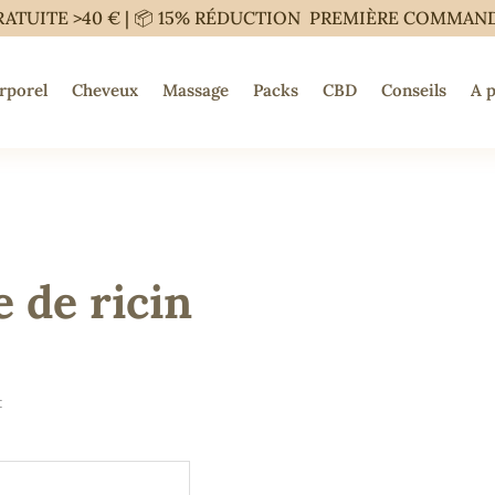
RATUITE >40 € | 📦 15% RÉDUCTION PREMIÈRE COMMAN
rporel
Cheveux
Massage
Packs
CBD
Conseils
A 
e de ricin
t