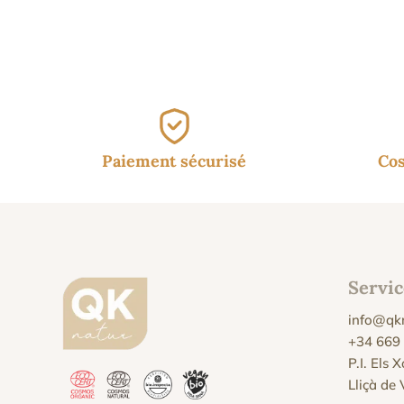
Paiement sécurisé
Cos
Servic
info@qk
+34 669
P.I. Els 
Lliçà de