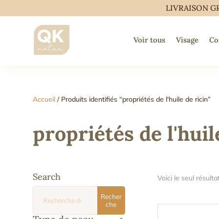
LIVRAISON G
Voir tous
Visage
Co
Accueil
/ Produits identifiés “propriétés de l'huile de ricin”
propriétés de l'huil
Search
Voici le seul résulta
Recherche
Recher
pour :
che