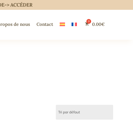
DE->
ACCÉDER
propos de nous
Contact
0.00
€