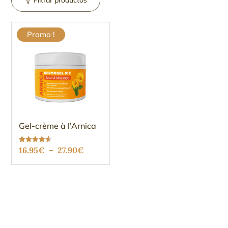
Filtrar productos
Promo !
Gel-crème à l’Arnica
Plage
Note
16.95
€
–
27.90
€
4.61
sur 5
de
prix :
16.95€
à
27.90€