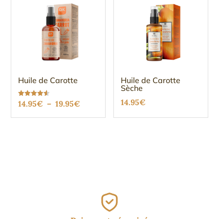
Huile de Carotte
Huile de Carotte
Sèche
14.95
€
Plage
Note
14.95
€
–
19.95
€
4.56
sur 5
de
prix :
14.95€
à
19.95€