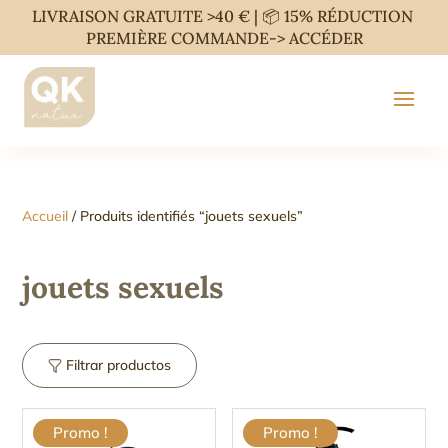
LIVRAISON GRATUITE >40 € | 📦 15% RÉDUCTION
PREMIÈRE COMMANDE->
ACCÉDER
Accueil
/ Produits identifiés “jouets sexuels”
jouets sexuels
Filtrar productos
Promo !
Promo !