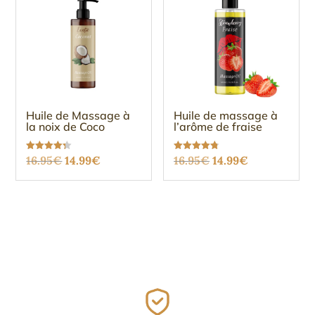
Huile de Massage à
Huile de massage à
la noix de Coco
l’arôme de fraise
Le
Le
Le
Le
Note
Note
16.95
€
14.99
€
16.95
€
14.99
€
4.27
4.75
sur 5
sur 5
prix
prix
prix
prix
initial
actuel
initial
actuel
était :
est :
était :
est :
16.95€.
14.99€.
16.95€.
14.99€.