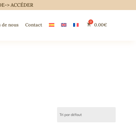
DE->
ACCÉDER
 de nous
Contact
0.00
€