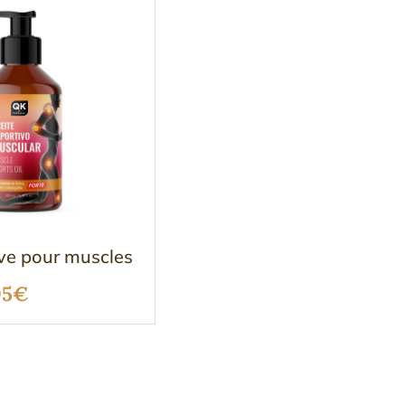
ive pour muscles
Le
95
€
x
prix
ial
actuel
t :
est :