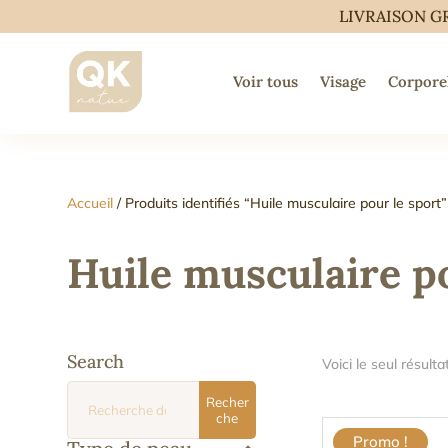
LIVRAISON G
Voir tous
Visage
Corpore
Accueil
/ Produits identifiés “Huile musculaire pour le sport”
Huile musculaire po
Search
Voici le seul résulta
Recherche
Recher
pour :
che
Promo !