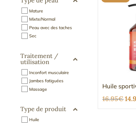
Type de peau
Mature
Mixte/Normal
Peau avec des taches
Sec
Traitement /
utilisation
Inconfort musculaire
Jambes fatiguées
Huile sport
Massage
Le
16.95
€
14.
Type de produit
pri
init
Huile
étai