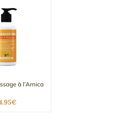
ssage à l’Arnica
Plage
4.95
€
de
prix :