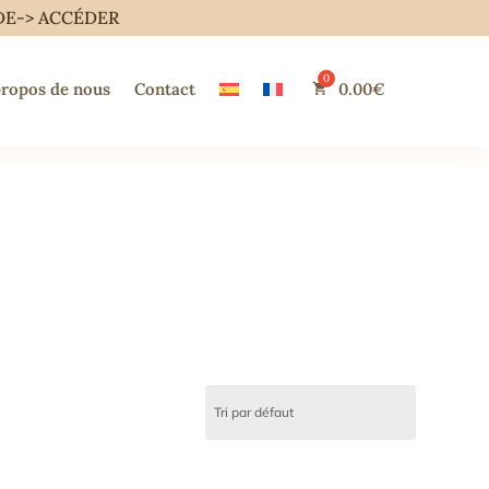
DE->
ACCÉDER
propos de nous
Contact
0.00
€