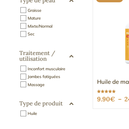
Type de peau
Graisse
Mature
Mixte/Normal
Sec
Traitement /
utilisation
Inconfort musculaire
Jambes fatiguées
Huile de ma
Massage
Note
9.90
€
–
2
5.00
Type de produit
sur 5
Huile