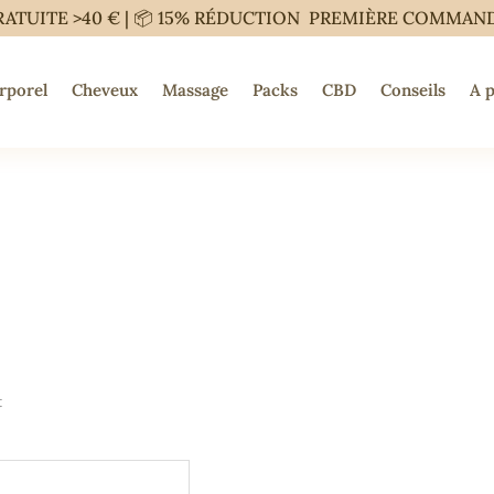
RATUITE >40 € | 📦 15% RÉDUCTION PREMIÈRE COMMAN
rporel
Cheveux
Massage
Packs
CBD
Conseils
A 
t