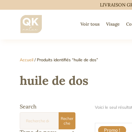
LIVRAISON G
Voir tous
Visage
Co
Accueil
/ Produits identifiés “huile de dos”
huile de dos
Search
Voici le seul résulta
Recherche
Recher
pour :
che
Promo !