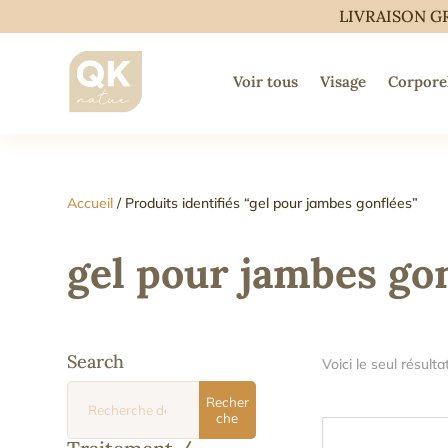
LIVRAISON G
Voir tous
Visage
Corpore
Accueil
/ Produits identifiés “gel pour jambes gonflées”
gel pour jambes go
Search
Voici le seul résulta
Recherche
Recher
pour :
che