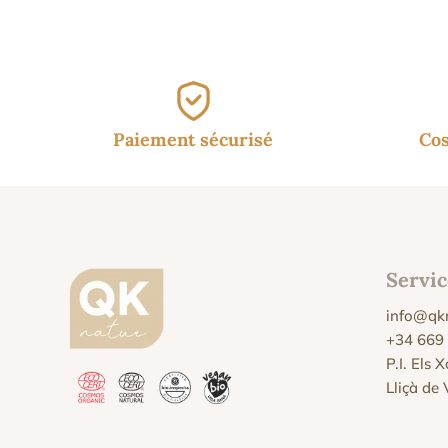
Paiement sécurisé
Cos
Servic
info@qk
+34 669
P.I. Els 
Lliçà de