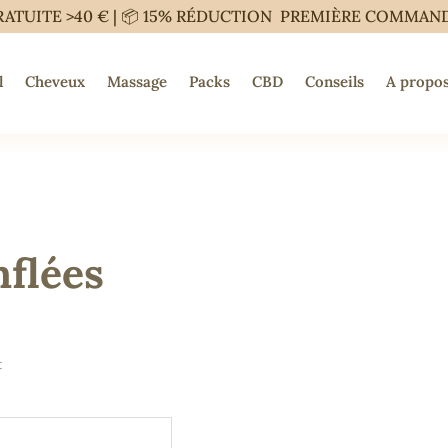
RATUITE >40 € | 📦 15% RÉDUCTION PREMIÈRE COMMAN
l
Cheveux
Massage
Packs
CBD
Conseils
A propos
nflées
t