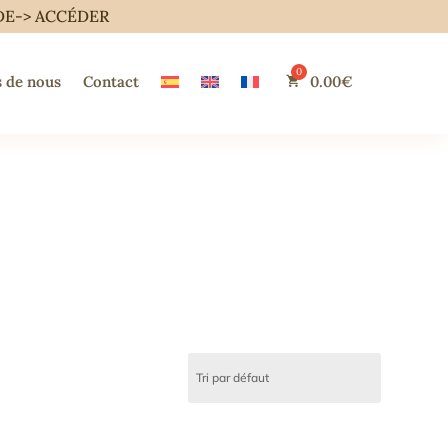
DE->
ACCÉDER
 de nous
Contact
0.00
€