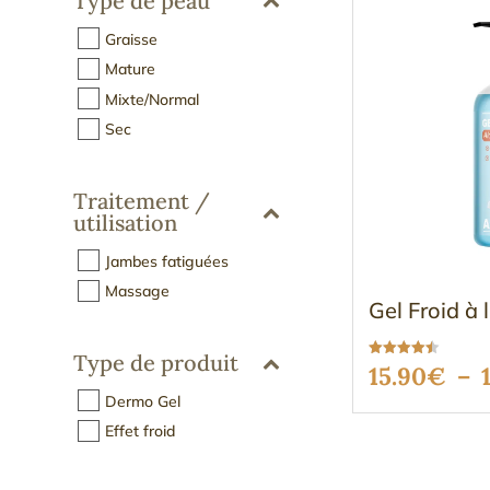
Type de peau
Graisse
Mature
Mixte/Normal
Sec
Traitement /
utilisation
Jambes fatiguées
Massage
Gel Froid à 
Type de produit
Note
15.90
€
–
4.49
sur 5
Dermo Gel
Effet froid