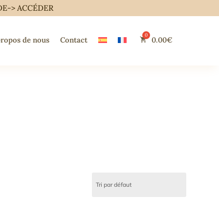
DE->
ACCÉDER
propos de nous
Contact
0.00
€