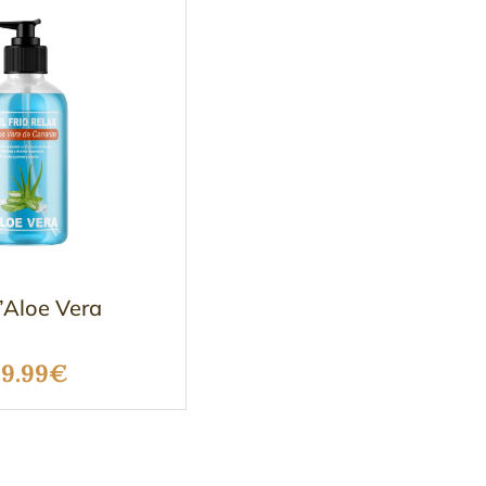
l’Aloe Vera
Plage
19.99
€
de
prix :