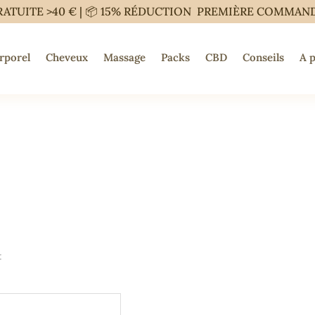
RATUITE >40 € | 📦 15% RÉDUCTION PREMIÈRE COMMAN
rporel
Cheveux
Massage
Packs
CBD
Conseils
A 
t