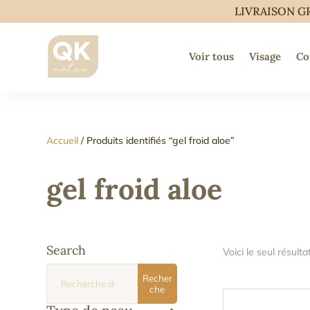
LIVRAISON G
Voir tous
Visage
Co
Accueil
/ Produits identifiés “gel froid aloe”
gel froid aloe
Search
Voici le seul résulta
Recherche
Recher
pour :
che