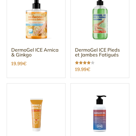
DermoGel ICE Arnica
DermoGel ICE Pieds
& Ginkgo
et Jambes Fatigués
19.99
€
Note
19.99
€
3.96
sur 5