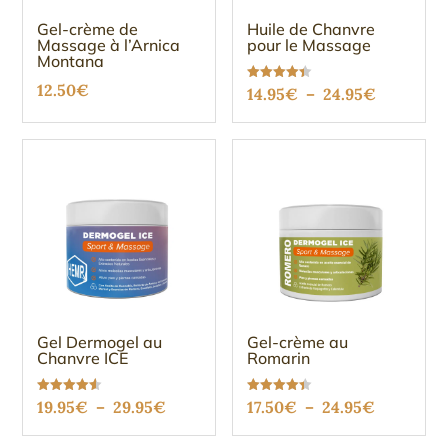
Gel-crème de
Huile de Chanvre
Massage à l’Arnica
pour le Massage
Montana
12.50
€
Plage
Note
14.95
€
–
24.95
€
4.36
sur 5
de
prix :
14.95€
à
24.95€
Gel Dermogel au
Gel-crème au
Chanvre ICE
Romarin
Plage
Plage
Note
Note
19.95
€
–
29.95
€
17.50
€
–
24.95
€
4.51
4.37
sur 5
sur 5
de
de