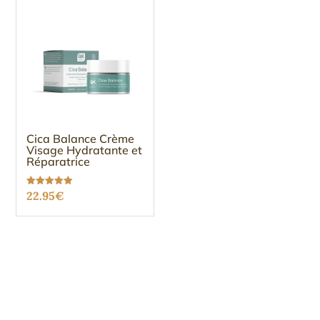
Cica Balance Crème
Visage Hydratante et
Réparatrice
Note
22.95
€
5.00
sur 5