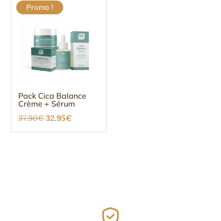
Promo !
Pack Cica Balance
Crème + Sérum
Le
Le
37.90
€
32.95
€
prix
prix
initial
actuel
était :
est :
37.90€.
32.95€.