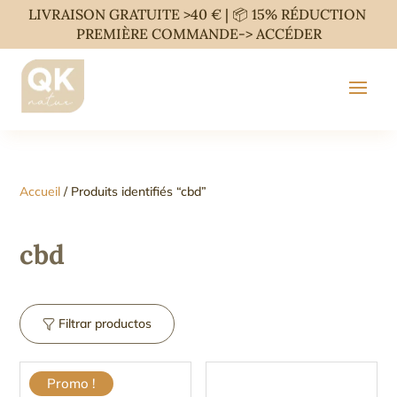
LIVRAISON GRATUITE >40 € | 📦 15% RÉDUCTION
PREMIÈRE COMMANDE->
ACCÉDER
Accueil
/ Produits identifiés “cbd”
cbd
Filtrar productos
Promo !