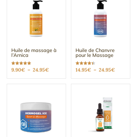
Huile de massage à
Huile de Chanvre
l’Arnica
pour le Massage
Plage
Plage
Note
Note
9.90
€
–
24.95
€
14.95
€
–
24.95
€
5.00
4.36
sur 5
sur 5
de
de
prix :
prix :
9.90€
14.95€
à
à
24.95€
24.95€