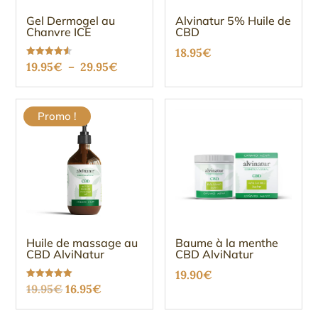
Gel Dermogel au
Alvinatur 5% Huile de
Chanvre ICE
CBD
18.95
€
Plage
Note
19.95
€
–
29.95
€
4.51
sur 5
de
prix :
Promo !
19.95€
à
29.95€
Huile de massage au
Baume à la menthe
CBD AlviNatur
CBD AlviNatur
19.90
€
Le
Le
Note
19.95
€
16.95
€
5.00
sur 5
prix
prix