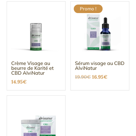
initial
actuel
Promo !
était :
est :
19.95€.
16.95€.
Crème Visage au
Sérum visage au CBD
beurre de Karité et
AlviNatur
CBD AlviNatur
Le
Le
19.90
€
16.95
€
14.95
€
prix
prix
initial
actuel
était :
est :
19.90€.
16.95€.