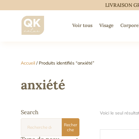
LIVRAISON G
Voir tous
Visage
Corpore
Accueil
/ Produits identifiés “anxiété”
anxiété
Search
Voici le seul résulta
Recherche
Recher
pour :
che