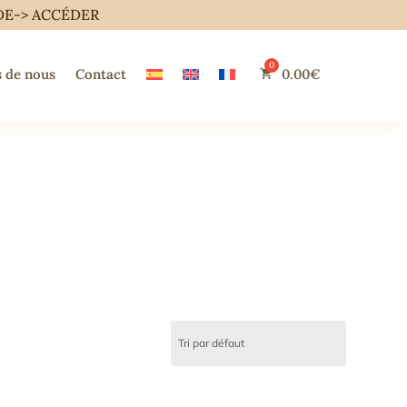
DE->
ACCÉDER
 de nous
Contact
0.00
€