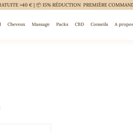
RATUITE >40 € | 📦 15% RÉDUCTION PREMIÈRE COMMAN
l
Cheveux
Massage
Packs
CBD
Conseils
A propos
t