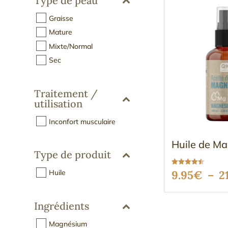
Type de peau
Graisse
Mature
Mixte/Normal
Sec
Traitement /
utilisation
Inconfort musculaire
Huile de M
Type de produit
Note
Huile
9.95
€
–
2
4.48
sur 5
Ingrédients
Magnésium