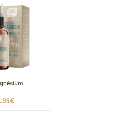
agnésium
Plage
1.95
€
de
prix :