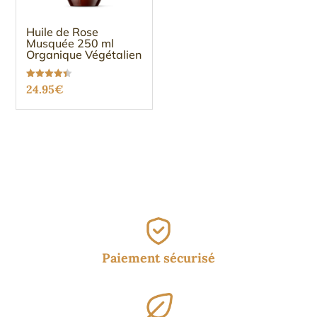
Huile de Rose
Musquée 250 ml
Organique Végétalien
Note
24.95
€
4.37
sur 5
Paiement sécurisé