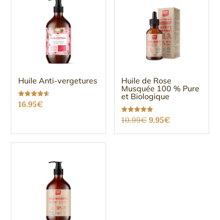
Huile Anti-vergetures
Huile de Rose
Musquée 100 % Pure
et Biologique
Note
16.95
€
4.50
sur 5
Le
Le
Note
10.99
€
9.95
€
5.00
sur 5
prix
prix
initial
actuel
était :
est :
10.99€.
9.95€.