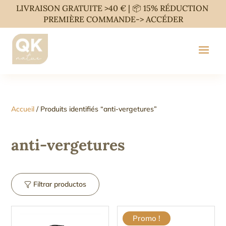
LIVRAISON GRATUITE >40 € | 📦 15% RÉDUCTION
PREMIÈRE COMMANDE->
ACCÉDER
Accueil
/ Produits identifiés “anti-vergetures”
anti-vergetures
Filtrar productos
Promo !