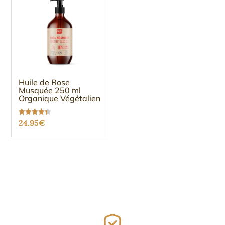
Huile de Rose
Musquée 250 ml
Organique Végétalien
Note
24.95
€
4.37
sur 5