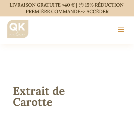
LIVRAISON GRATUITE >40 € | 📦 15% RÉDUCTION
PREMIÈRE COMMANDE->
ACCÉDER
Extrait de
Carotte