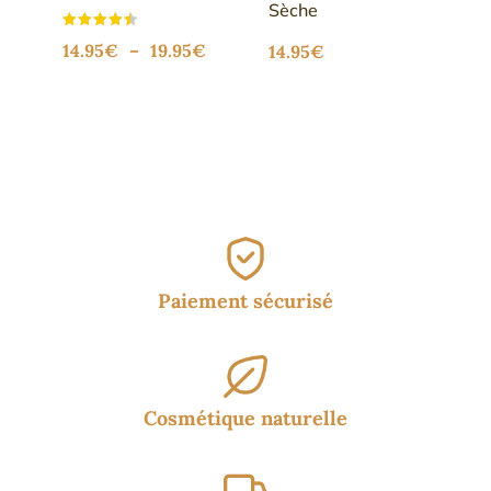
Sèche
Plage
Note
14.95
€
–
19.95
€
14.95
€
4.56
sur 5
de
prix :
14.95€
à
19.95€
Paiement sécurisé
Cosmétique naturelle