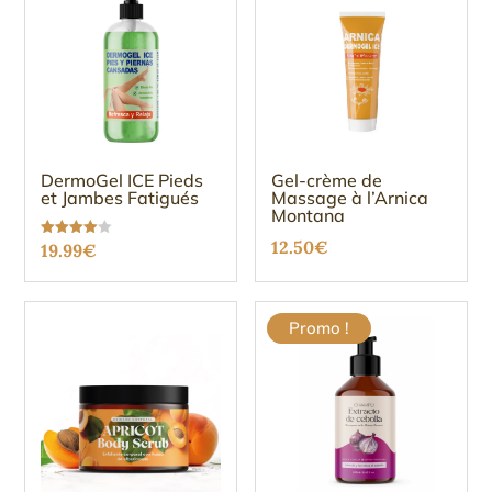
DermoGel ICE Pieds
Gel-crème de
et Jambes Fatigués
Massage à l’Arnica
Montana
12.50
€
Note
19.99
€
3.96
sur 5
Promo !