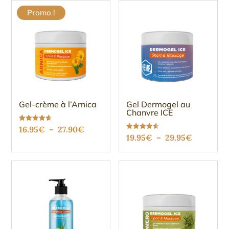
initial
actuel
Promo !
était :
est :
14.75€.
13.95€.
Gel-crème à l’Arnica
Gel Dermogel au
Chanvre ICE
Plage
Note
16.95
€
–
27.90
€
4.61
Plage
Note
19.95
€
–
29.95
€
sur 5
de
4.51
sur 5
de
prix :
prix :
16.95€
19.95€
à
à
27.90€
29.95€