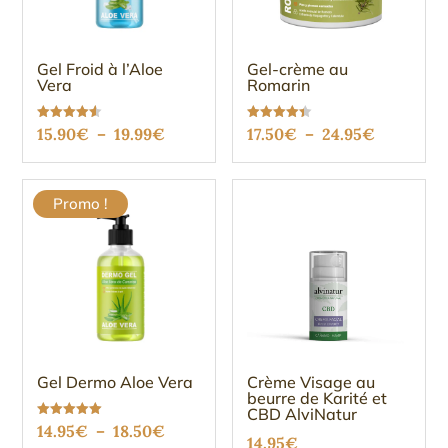
Gel Froid à l’Aloe
Gel-crème au
Vera
Romarin
Plage
Plage
Note
Note
15.90
€
–
19.99
€
17.50
€
–
24.95
€
4.49
4.37
sur 5
sur 5
de
de
prix :
prix :
Promo !
15.90€
17.50€
à
à
19.99€
24.95€
Gel Dermo Aloe Vera
Crème Visage au
beurre de Karité et
CBD AlviNatur
Plage
Note
14.95
€
–
18.50
€
5.00
14.95
€