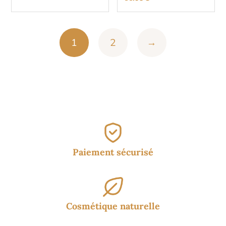
sur 5
de
prix :
14.95€
1
2
→
à
18.50€
Paiement sécurisé
Cosmétique naturelle