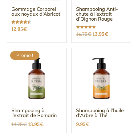
Gommage Corporel
Shampooing Anti-
aux noyaux d’Abricot
chute à l’extrait
d’Oignon Rouge
Note
12.95
€
4.38
Le
Le
Note
14.75
€
13.95
€
sur 5
4.67
sur 5
prix
prix
initial
actuel
Promo !
était :
est :
14.75€.
13.95€.
Shampooing à
Shampooing à l’huile
l’extrait de Romarin
d’Arbre à Thé
Le
Le
14.75
€
13.95
€
9.95
€
prix
prix