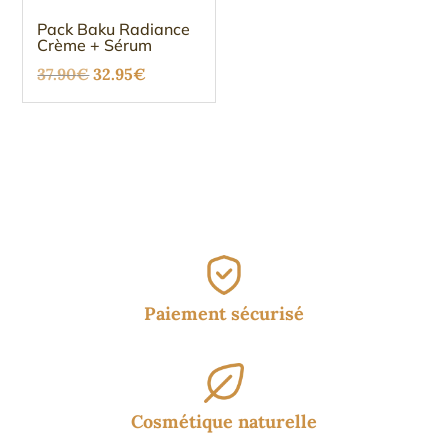
Pack Baku Radiance
Crème + Sérum
Le
Le
37.90
€
32.95
€
prix
prix
initial
actuel
était :
est :
37.90€.
32.95€.
Paiement sécurisé
Cosmétique naturelle