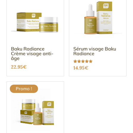
Baku Radiance
Sérum visage Baku
Crème visage anti-
Radiance
âge
22.95
€
Note
14.95
€
5.00
sur 5
Promo !