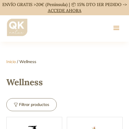
ENVÍO GRATIS >20€ (Península) | 📦 15% DTO 1ER PEDIDO ->
ACCEDE AHORA
Inicio
/ Wellness
Wellness
Filtrar productos