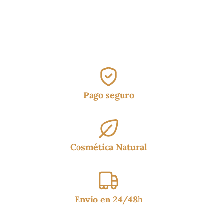
precios:
precios:
desde
desde
15.90€
14.95€
hasta
hasta
19.99€
18.50€
Pago seguro
Cosmética Natural
Envío en 24/48h