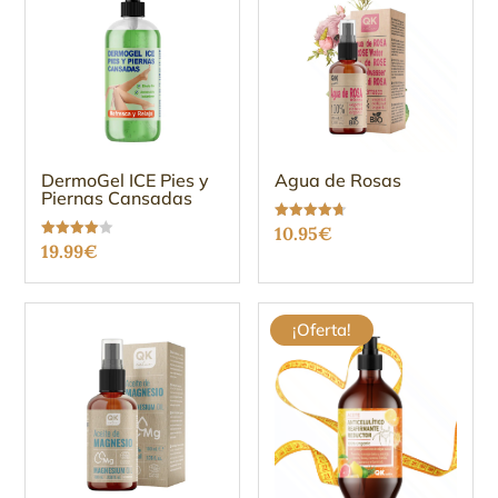
DermoGel ICE Pies y
Agua de Rosas
Piernas Cansadas
Valorado
10.95
€
con
Valorado
19.99
€
4.67
con
de 5
3.96
de 5
¡Oferta!