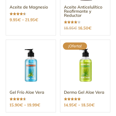
Aceite de Magnesio
Aceite Anticelulítico
Reafirmante y
Reductor
Rango
Valorado
9.95
€
-
21.95
€
con
4.48
de
El
El
Valorado
18.95
€
16.50
€
de 5
con
precios:
4.12
precio
precio
de 5
desde
original
actual
¡Oferta!
9.95€
era:
es:
hasta
18.95€.
16.50€.
21.95€
Gel Frío Aloe Vera
Dermo Gel Aloe Vera
Rango
Rango
Valorado
Valorado
15.90
€
-
19.99
€
14.95
€
-
18.50
€
con
con
4.49
5.00
de
de
de 5
de 5