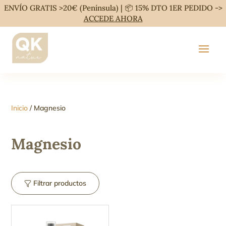
ENVÍO GRATIS >20€ (Península) | 📦 15% DTO 1ER PEDIDO ->
ACCEDE AHORA
Inicio
/ Magnesio
Magnesio
Filtrar productos