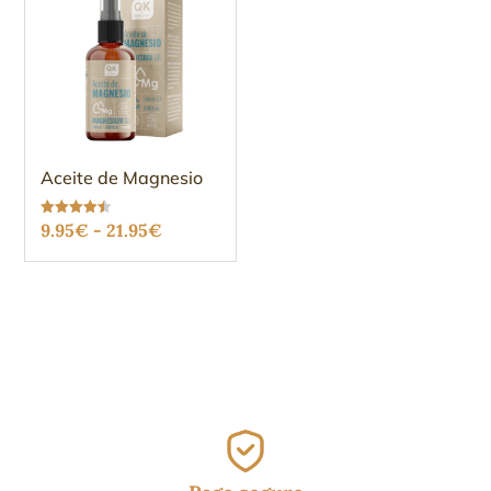
Aceite de Magnesio
Rango
Valorado
9.95
€
-
21.95
€
con
4.48
de
de 5
precios:
desde
9.95€
hasta
21.95€